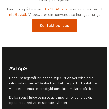
tilbud på opgaven.
Ring til os på telefon
+45 98 40 71 21
eller send en mail til
info@avi.dk
. Vi besvarer din henvendelse hurtigst muligt.
Kontakt os i dag
AVI ApS
Har du spørgsmål, brug for hjælp eller ønsker yderligere
information om os? Vi står klar til at hjælpe dig. Kontakt os
via telefon, email eller udfyld kontaktformularen på siden.
Du kan også følge os på sociale medier for at holde dig
opdateret med vores seneste nyheder.