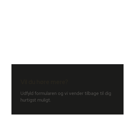
Vil du høre mere?
Udfyld formularen og vi vender tilbage til dig
hurtigst muligt.