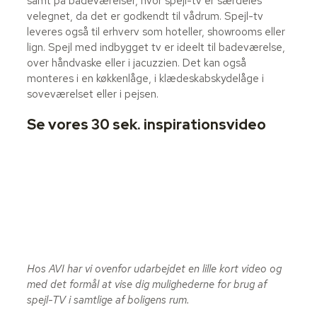
samt på badeværelser, hvor spejl-tv er særdeles
velegnet, da det er godkendt til vådrum. Spejl-tv
leveres også til erhverv som hoteller, showrooms eller
lign. Spejl med indbygget tv er ideelt til badeværelse,
over håndvaske eller i jacuzzien. Det kan også
monteres i en køkkenlåge, i klædeskabskydelåge i
soveværelset eller i pejsen.
Se vores 30 sek. inspirationsvideo
Hos AVI har vi ovenfor udarbejdet en lille kort video og
med det formål at vise dig mulighederne for brug af
spejl-TV i samtlige af boligens rum.