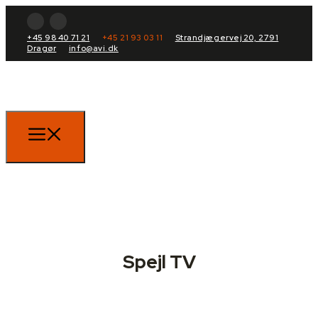
+45 98 40 71 21
+45 21 93 03 11
Strandjægervej 20, 2791
Dragør
info@avi.dk
Spejl TV
+45 98 40 71 21
info@avi.dk