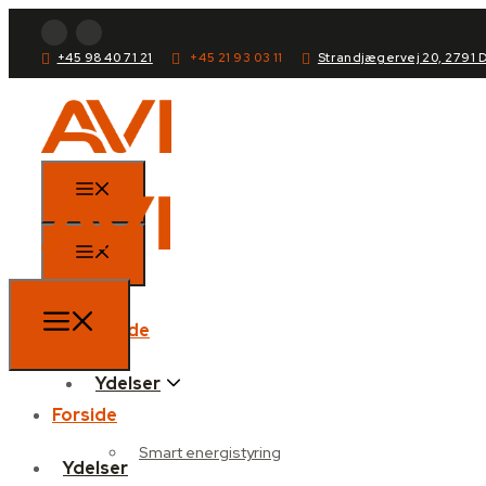
+45 98 40 71 21
+45 21 93 03 11
Strandjægervej 20, 2791 
Forside
Ydelser
Forside
Smart energistyring
Ydelser