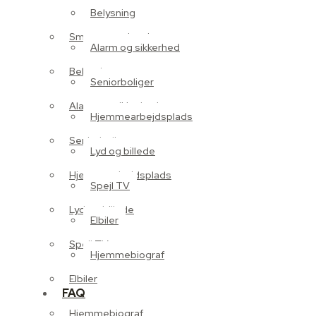
Belysning
Smart energistyring
Alarm og sikkerhed
Belysning
Seniorboliger
Alarm og sikkerhed
Hjemmearbejdsplads
Seniorboliger
Lyd og billede
Hjemmearbejdsplads
Spejl TV
Lyd og billede
Elbiler
Spejl TV
Hjemmebiograf
Elbiler
FAQ
Hjemmebiograf